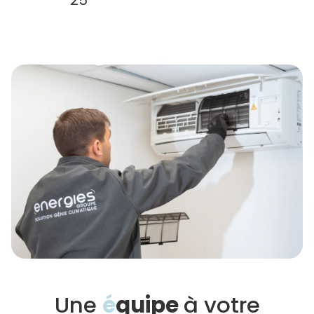
Une
é
quipe
à votre