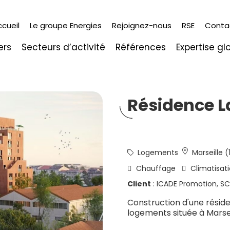
ccueil
Le groupe Energies
Rejoignez-nous
RSE
Conta
ers
Secteurs d’activité
Références
Expertise gl
Résidence L
Logements
Marseille (
Chauffage
Climatisat
Client
: ICADE Promotion, S
Construction d'une rési
logements située à Marseil