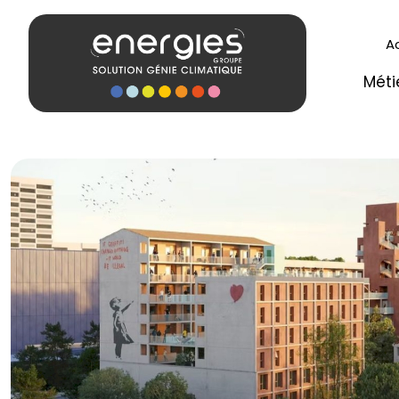
A
Méti