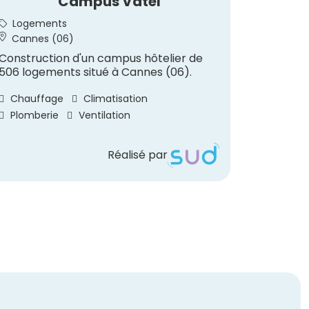
Campus Vatel
Rest
Logements
Hôtell
Cannes (06)
Saint-
Construction d'un campus hôtelier de
Construc
506 logements situé à Cannes (06).
au sein 
à Saint-
Chauffage
Climatisation
Chauff
Plomberie
Ventilation
Réalisé par