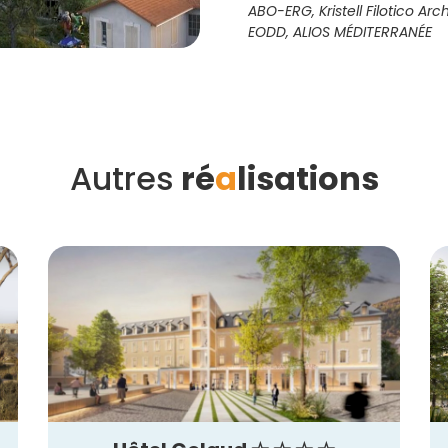
ABO-ERG, Kristell Filotico Arc
EODD, ALIOS MÉDITERRANÉE
Autres
ré
a
lisations