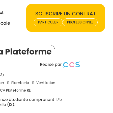
ct
SOUSCRIRE UN CONTRAT
PARTICULIER
PROFESSIONNEL
obale
a Plateforme
Réalisé par
13)
ion
Plomberie
Ventilation
CCV Plateforme RE
dence étudiante comprenant 175
le (13).