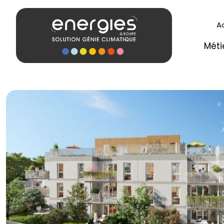
A
Méti