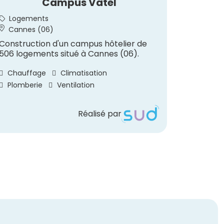
Campus Vatel
Rest
Logements
Hôtell
Cannes (06)
Saint-
Construction d'un campus hôtelier de
Construc
506 logements situé à Cannes (06).
au sein 
à Saint-
Chauffage
Climatisation
Chauff
Plomberie
Ventilation
Réalisé par