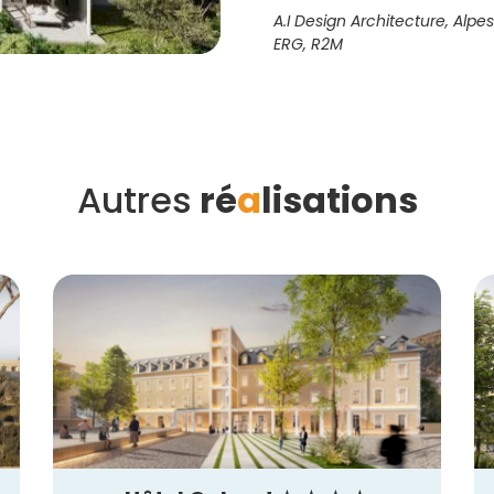
A.I Design Architecture, Alpes
ERG, R2M
Autres
ré
a
lisations