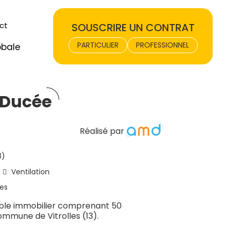
ct
SOUSCRIRE UN CONTRAT
PARTICULIER
PROFESSIONNEL
obale
-Ducée
Réalisé par
3)
Ventilation
es
ble immobilier comprenant 50
ommune de Vitrolles (13).