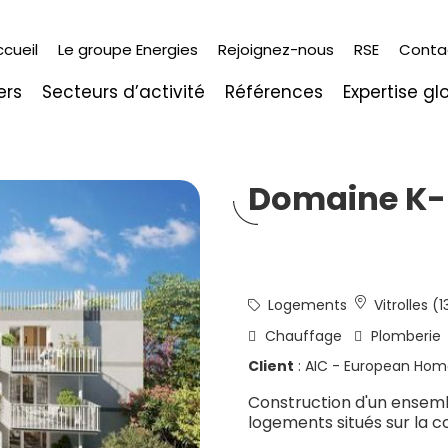
ccueil
Le groupe Energies
Rejoignez-nous
RSE
Conta
ers
Secteurs d’activité
Références
Expertise gl
Domaine K
Logements
Vitrolles (1
Chauffage
Plomberie
Client
: AIC - European Hom
Construction d'un ensem
logements situés sur la c