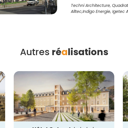
Techni Architecture, Quadrate
Alltec,Indigo Energie, Igetec
Autres
ré
a
lisations