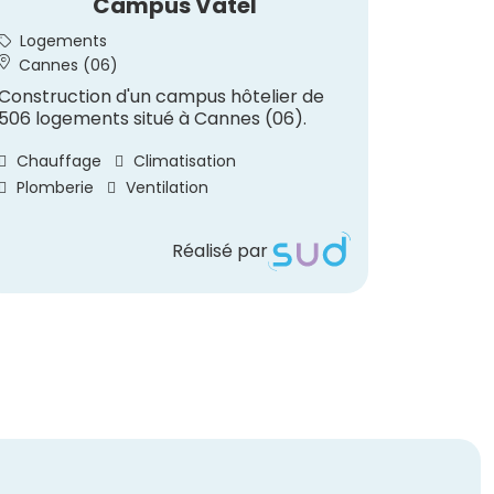
Campus Vatel
Rest
Logements
Hôtell
Cannes (06)
Saint-
Construction d'un campus hôtelier de
Construc
506 logements situé à Cannes (06).
au sein 
à Saint-
Chauffage
Climatisation
Chauff
Plomberie
Ventilation
Réalisé par