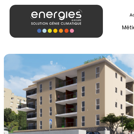
A
Méti