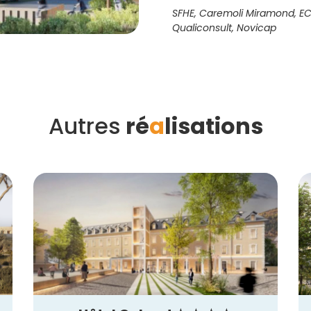
SFHE, Caremoli Miramond, ECO
Qualiconsult, Novicap
Autres
ré
a
lisations