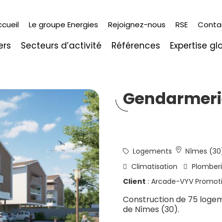
ccueil
Le groupe Energies
Rejoignez-nous
RSE
Conta
ers
Secteurs d’activité
Références
Expertise gl
Gendarmeri
Logements
Nîmes (30
Climatisation
Plomber
Client
: Arcade-VYV Promot
Construction de 75 logem
de Nîmes (30).