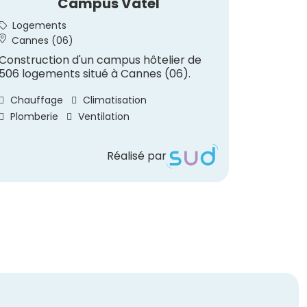
Campus Vatel
Rest
Logements
Hôtell
Cannes (06)
Saint-
Construction d'un campus hôtelier de
Construc
506 logements situé à Cannes (06).
au sein 
à Saint-
Chauffage
Climatisation
Chauff
Plomberie
Ventilation
Réalisé par