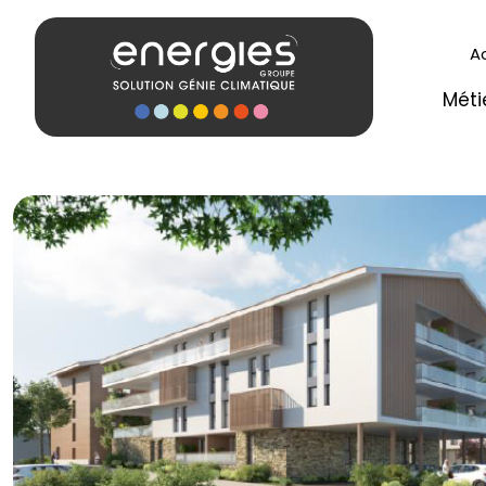
A
Méti