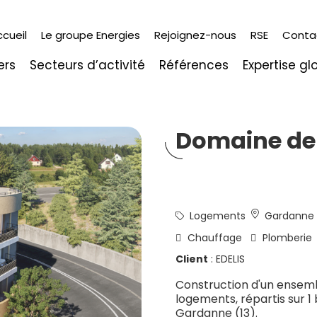
ccueil
Le groupe Energies
Rejoignez-nous
RSE
Conta
ers
Secteurs d’activité
Références
Expertise gl
Domaine de
Logements
Gardanne 
Chauffage
Plomberie
Client
: EDELIS
Construction d'un ensem
logements, répartis sur 1
Gardanne (13).