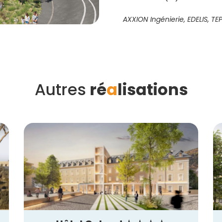
AXXION Ingénierie, EDELIS, TEP
Autres
ré
a
lisations