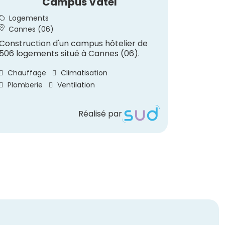
Campus Vatel
Rest
Logements
Hôtell
Cannes (06)
Saint-
Construction d'un campus hôtelier de
Construc
506 logements situé à Cannes (06).
au sein 
à Saint-
Chauffage
Climatisation
Chauff
Plomberie
Ventilation
Réalisé par