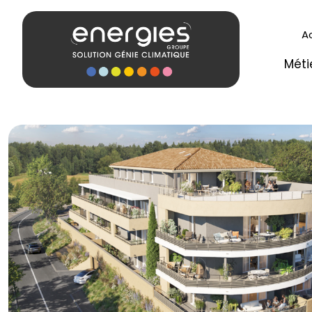
A
Méti