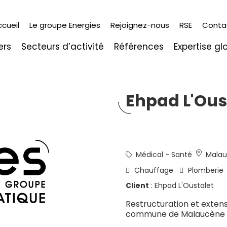
ccueil
Le groupe Energies
Rejoignez-nous
RSE
Conta
ers
Secteurs d’activité
Références
Expertise gl
Ehpad L'Ous
Médical - Santé
Malau
Chauffage
Plomberie
Client
: Ehpad L'Oustalet
Restructuration et extensi
commune de Malaucène 