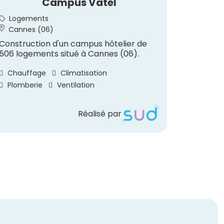
Campus Vatel
Rest
Logements
Hôtell
Cannes (06)
Saint-
Construction d'un campus hôtelier de
Construc
506 logements situé à Cannes (06).
au sein 
à Saint-
Chauffage
Climatisation
Chauff
Plomberie
Ventilation
Réalisé par