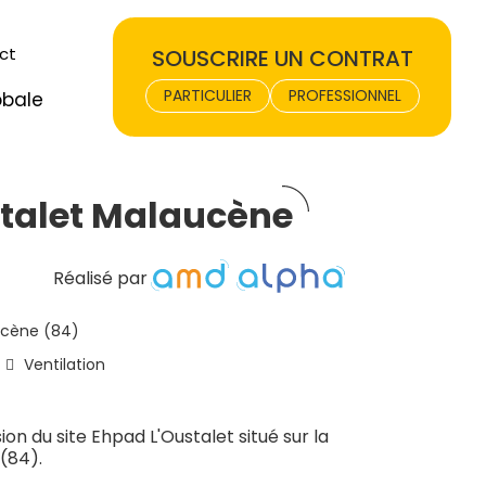
ct
SOUSCRIRE UN CONTRAT
PARTICULIER
PROFESSIONNEL
obale
talet Malaucène
Réalisé par
cène (84)
Ventilation
on du site Ehpad L'Oustalet situé sur la
(84).