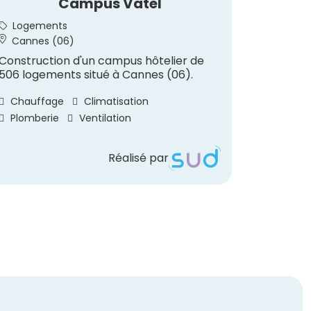
Campus Vatel
Rest
Logements
Hôtell
Cannes (06)
Saint-
Construction d'un campus hôtelier de
Construc
506 logements situé à Cannes (06).
au sein 
à Saint-
Chauffage
Climatisation
Chauff
Plomberie
Ventilation
Réalisé par