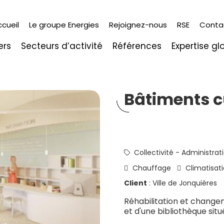
ccueil
Le groupe Energies
Rejoignez-nous
RSE
Conta
ers
Secteurs d’activité
Références
Expertise gl
Bâtiments c
Collectivité - Administrati
Chauffage
Climatisat
Client
: Ville de Jonquières
Réhabilitation et change
et d'une bibliothèque sit