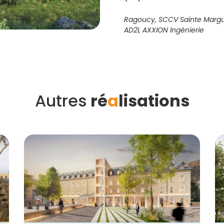
Ragoucy, SCCV Sainte Margue
AD2I, AXXION Ingénierie
Autres
ré
a
lisations