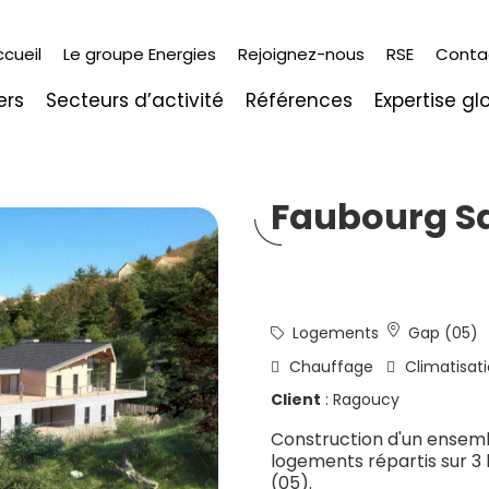
ccueil
Le groupe Energies
Rejoignez-nous
RSE
Conta
ers
Secteurs d’activité
Références
Expertise gl
Faubourg Sa
Logements
Gap (05)
Chauffage
Climatisat
Client
: Ragoucy
Construction d'un ensem
logements répartis sur 3
(05).