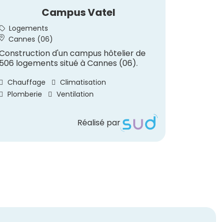
Campus Vatel
Rest
Logements
Hôtell
Cannes (06)
Saint-
Construction d'un campus hôtelier de
Construc
506 logements situé à Cannes (06).
au sein 
à Saint-
Chauffage
Climatisation
Chauff
Plomberie
Ventilation
Réalisé par