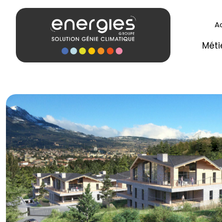
A
Méti